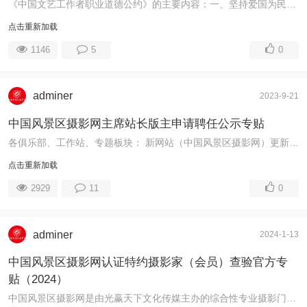
《中国文艺工作者职业道德公约》的主要内容：一、坚持爱国为民；二、弘扬先进文化；三、追求德艺双馨；四、倡导宽容和谐；五、模范遵纪守法。 ...
点击重新加载
1146
5
0
adminer
2023-9-21
中国风景区摄影网主席站长版主申请聘任公示专贴
各俱乐部、工作站、专题板块： 新网站（中国风景区摄影网）更新、新论坛(美丽中国摄影论坛-中国风景区摄影网)已于2023年9月19日正式上线。因三年疫情和部分 ...
点击重新加载
2929
11
0
adminer
2024-1-13
中国风景区摄影网认证特约摄影家（会员）查验官方专
贴（2024）
中国风景区摄影网是由光赢天下文化传媒主办的综合性专业摄影门户网站，工信部备案号：鲁ICP备13006666号。为繁荣摄影艺术创作，满足摄影者个性化需求，建立一 ...