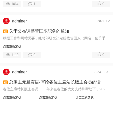
1064
1
0
adminer
2024-1-2
关于公布调整管国东职务的通知
精
根据工作和网站需要，经总部研究决定提拔管国东（网名：傻乎乎）为中国风景区摄影网副总版主，继续兼任山东俱乐部副主席。特此通知。 职责：管理 ...
点击重新加载
1119
0
0
adminer
2023-12-31
总版主元旦寄语-写给各位主席站长版主会员的话
精
各位主席站长版主会员： 一年来在各位的大力支持和帮助下，2023年成绩巨大，涌现出了很多突出的先进单位和个人，成为我们的中坚力量，我们将调整充实我们 ...
点击重新加载
点击重新加载
点击重新加载