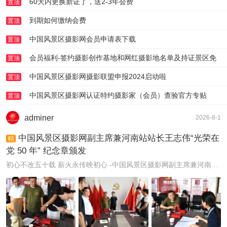
60天内更换新证了，送2-3年会费
置顶
到期如何缴纳会费
置顶
中国风景区摄影网会员申请表下载
置顶
会员福利-签约摄影创作基地和网红摄影地名单及持证景区免
置顶
门票体验帖-请文后登记
中国风景区摄影网摄影联盟申报2024启动啦
置顶
中国风景区摄影网认证特约摄影家（会员）查验官方专贴
置顶
adminer
2026-8-1
中国风景区摄影网副主席兼河南站站长王志伟“光荣在
精
党 50 年” 纪念章颁发
初心不改五十载 薪火永传映初心 -中国风景区摄影网副主席兼河南站站长王志伟“光荣在党 50 年” 纪念章颁发。7月23日，是105年前中国共产党一大在红船上召开的 ...