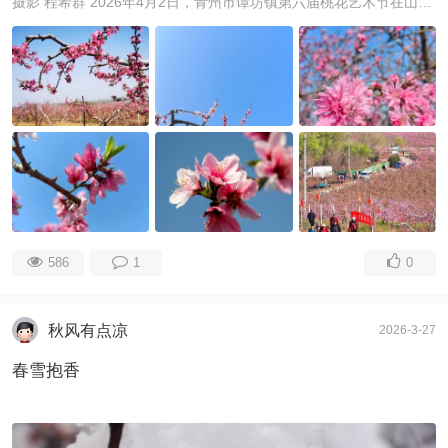
摄影 程希群 2026年4月2日，青州市谭坊镇第六届桃花艺术节在山东青州市谭坊镇崇家村金斗山万亩桃园观光区盛大开幕。本次活动以“花为媒·文旅兴”为核心，中 ...
586
1
0
秋风有点凉
2026-3-27
春雪抱香