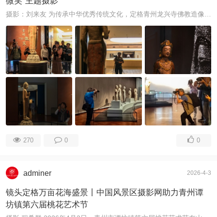
微笑”主题摄影
摄影：刘来友 为传承中华优秀传统文化，定格青州龙兴寺佛教造像独有的千年慈韵，尽显含蓄典雅的东方美学底蕴，赓续青州千年历史文脉，弘扬中华石刻艺术精神， ...
270
0
0
adminer
2026-4-3
镜头定格万亩花海盛景丨中国风景区摄影网助力青州谭
坊镇第六届桃花艺术节