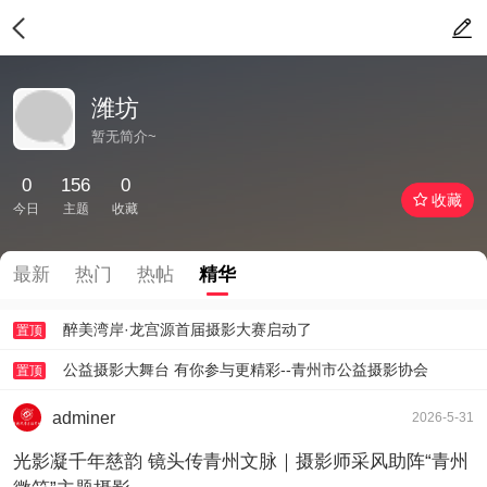
潍坊
暂无简介~
0
156
0
收藏
今日
主题
收藏
最新
热门
热帖
精华
醉美湾岸·龙宫源首届摄影大赛启动了
置顶
公益摄影大舞台 有你参与更精彩--青州市公益摄影协会
置顶
adminer
2026-5-31
光影凝千年慈韵 镜头传青州文脉｜摄影师采风助阵“青州