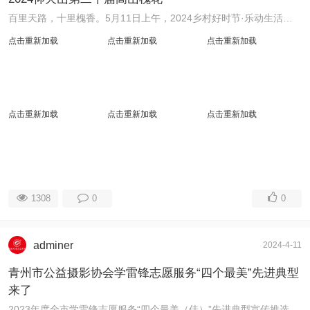
百里天路，十里槐香。5月11日上午，2024乡村好时节·乐动生活暨仰天山第二十届高山槐花节开幕，来自全省各地的近千名游客参加开幕仪式，畅游花海。 根据文联安 ...
点击重新加载
点击重新加载
点击重新加载
点击重新加载
点击重新加载
点击重新加载
1308
0
0
adminer
2024-4-11
青州市公益摄影协会学雷锋志愿服务“四个最美”先进典型
来了
2023年度全市学雷锋志愿服务“四个最美（佳）”先进典型宣传推选中，青州市公益摄影协会美丽乡村公益行志愿服务项目被推选为“最佳志愿服务项目”。彭先良被推 ...