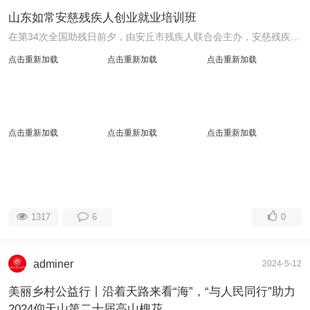
山东如常安慈残疾人创业就业培训班
在第34次全国助残日前夕，由安丘市残疾人联合会主办，安慈残疾人培训就业基地承办的职业技能电子商务提升班暨“筑牢防火墙壁、打造平安家园”培训班在安慈残疾人 ...
点击重新加载
点击重新加载
点击重新加载
点击重新加载
点击重新加载
点击重新加载
1317
6
0
adminer
2024-5-12
美丽乡村公益行丨沿着天路来看“海”，“与人民同行”助力
2024仰天山第二十届高山槐花