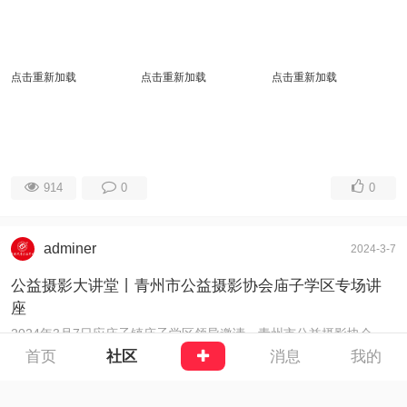
点击重新加载
点击重新加载
点击重新加载
914
0
0
adminer
2024-3-7
公益摄影大讲堂丨青州市公益摄影协会庙子学区专场讲
座
2024年3月7日应庙子镇庙子学区领导邀请，青州市公益摄影协会党支部书记程希群走进庙子镇为学区内中小学校40多名教师做了公益讲座《摄影基础知识-如何在工 ...
首页
社区
消息
我的