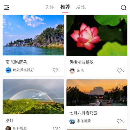
关注
推荐
发现
南 昭风情岛
风拂清波摇翠
此处风光独好
0
宋清
0
七月八月看巧云
彩虹
家住沂蒙
0
明月视觉
0