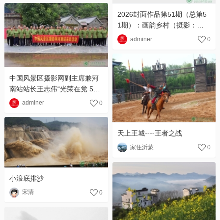
2026封面作品第51期（总第5
1期）：画韵乡村（摄影：东
北风-韩永奎）
adminer
0
中国风景区摄影网副主席兼河
南站站长王志伟“光荣在党 50
年” 纪念章颁发
adminer
0
天上王城----王者之战
家住沂蒙
0
小浪底排沙
宋清
0