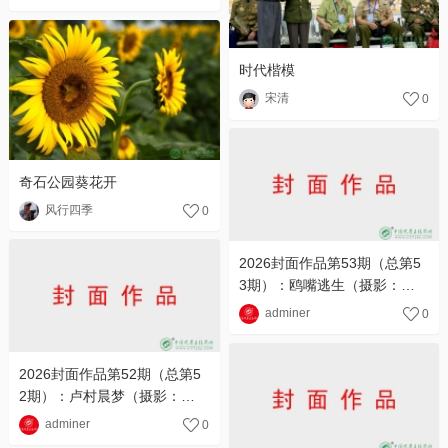
时代楷模
宋清
0
奇石公园葵花开
风行四季
0
2026封面作品第53期（总第5
3期）：鸥嘴逃生（摄影：永
远的路-李建华）
adminer
0
2026封面作品第52期（总第5
2期）：卢村晨梦（摄影：东
北风-韩永奎）
adminer
0