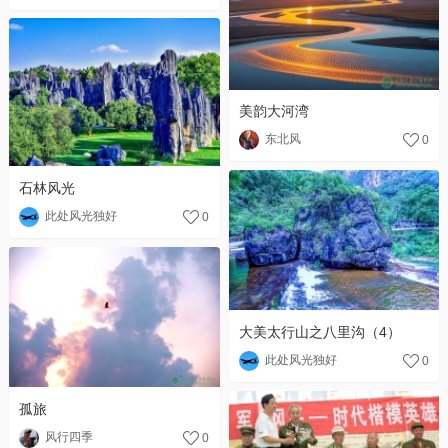
美韵大河湾
东北风
0
石林风光
此处风光独好
0
大美太行山之八里沟（4）
此处风光独好
0
孤旅
风行四季
0