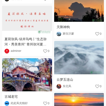
天降神狗
家住沂蒙
0
夏荷弥风·绿岸鸟鸣丨“生态弥
河・秀美青州” 青州弥河夏季
摄影展评审顺利完成
adminer
0
云梦五连山
东北风
0
古城老宅
此处风光独好
0