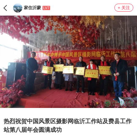
家住沂蒙
+ 关注
LV7
热烈祝贺中国风景区摄影网临沂工作站及费县工作
站第八届年会圆满成功