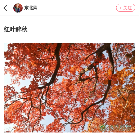
东北风
+ 关注
LV0
红叶醉秋