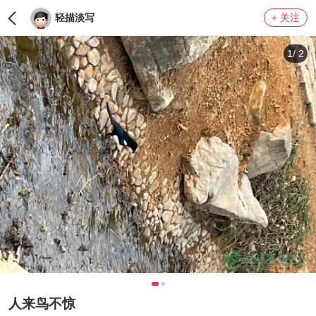
轻描淡写
+ 关注
LV0
1
/
2
人来鸟不惊