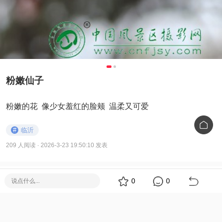
粉嫩仙子
粉嫩的花 像少女羞红的脸颊 温柔又可爱
#
临沂
209 人阅读
· 2026-3-23 19:50:10 发表
0
0