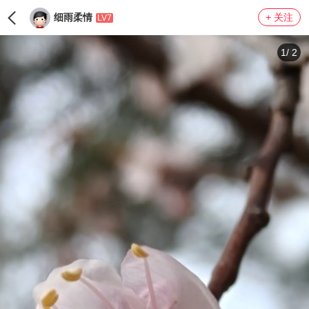
细雨柔情
+ 关注
LV7
1
/
2