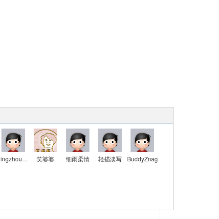
qingzhouyou
笑婆婆
细雨柔情
轻描淡写
BuddyZnag