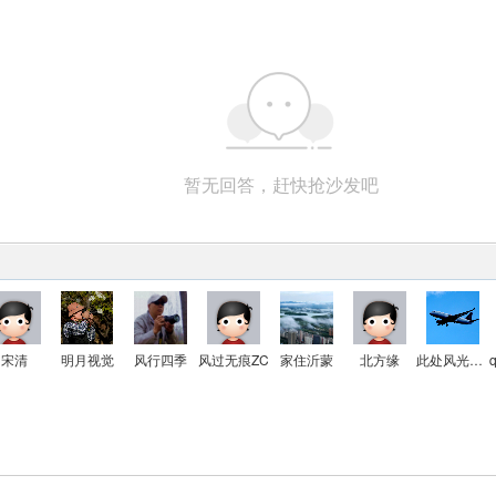
暂无回答，赶快抢沙发吧
宋清
明月视觉
风行四季
风过无痕ZC
家住沂蒙
北方缘
此处风光独好