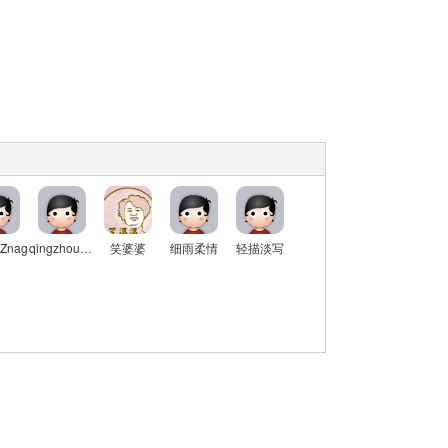
Znag
qingzhouyou
笑婆婆
细雨柔情
轻描淡写