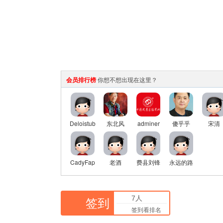
会员排行榜
你想不想出现在这里？
Deloistub
东北风
adminer
傻乎乎
宋清
CadyFap
老酒
费县刘锋
永远的路
7人
签到
签到看排名