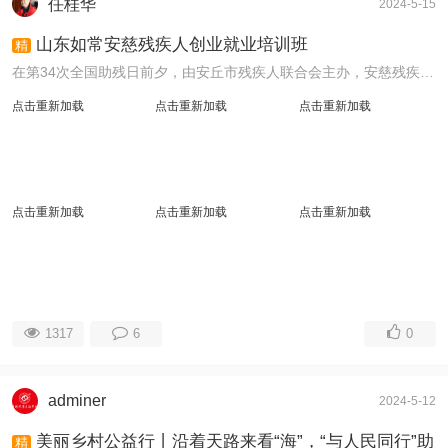
任桂华
2024-5-15
山东如常安慈残疾人创业就业培训班
精
在第34次全国助残日前夕，由安丘市残疾人联合会主办，安慈残疾人培训就业基地承办的职业技能电子商务提升班暨“筑牢防火墙壁、打造平安家园”培训班在安慈残疾人 ...
点击重新加载
点击重新加载
点击重新加载
点击重新加载
点击重新加载
点击重新加载
1317
6
0
adminer
2024-5-12
美丽乡村公益行丨沿着天路来看“海”，“与人民同行”助
精