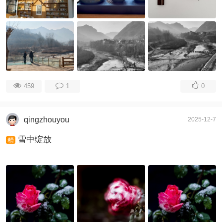
459
1
0
qingzhouyou
2025-12-7
雪中绽放
精