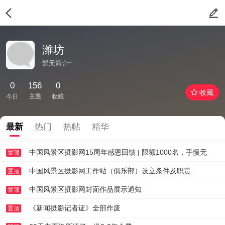
潍坊
暂无简介~
0
156
0
收藏
今日
主题
收藏
最新
热门
热帖
精华
中国风景区摄影网15周年感恩回馈 | 限额1000名，手慢无
置顶
中国风景区摄影网工作站（俱乐部）设立条件及职责
置顶
中国风景区摄影网封面作品展示通知
置顶
《新闻摄影记者证》全部作废
置顶