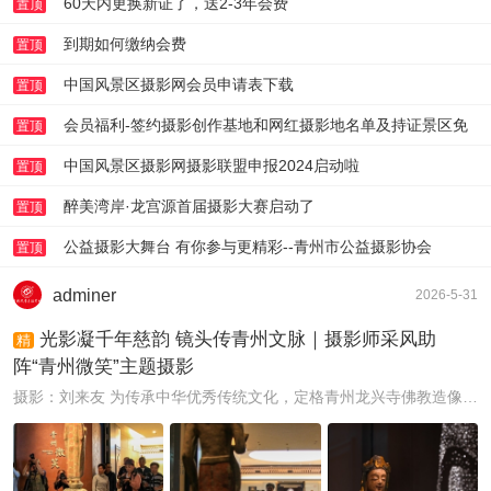
60天内更换新证了，送2-3年会费
置顶
到期如何缴纳会费
置顶
中国风景区摄影网会员申请表下载
置顶
会员福利-签约摄影创作基地和网红摄影地名单及持证景区免
置顶
门票体验帖-请文后登记
中国风景区摄影网摄影联盟申报2024启动啦
置顶
醉美湾岸·龙宫源首届摄影大赛启动了
置顶
公益摄影大舞台 有你参与更精彩--青州市公益摄影协会
置顶
adminer
2026-5-31
光影凝千年慈韵 镜头传青州文脉｜摄影师采风助
精
阵“青州微笑”主题摄影
摄影：刘来友 为传承中华优秀传统文化，定格青州龙兴寺佛教造像独有的千年慈韵，尽显含蓄典雅的东方美学底蕴，赓续青州千年历史文脉，弘扬中华石刻艺术精神， ...