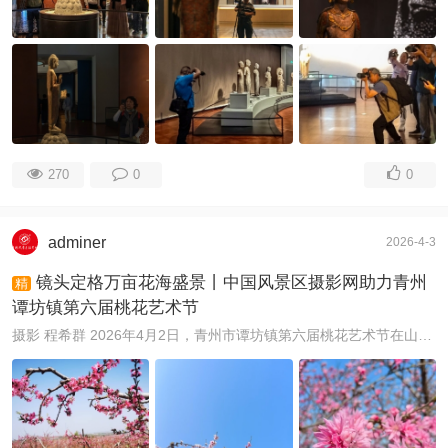
270
0
0
adminer
2026-4-3
镜头定格万亩花海盛景丨中国风景区摄影网助力青州
精
谭坊镇第六届桃花艺术节
摄影 程希群 2026年4月2日，青州市谭坊镇第六届桃花艺术节在山东青州市谭坊镇崇家村金斗山万亩桃园观光区盛大开幕。本次活动以“花为媒·文旅兴”为核心，中 ...