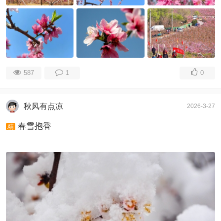
587
1
0
秋风有点凉
2026-3-27
春雪抱香
精