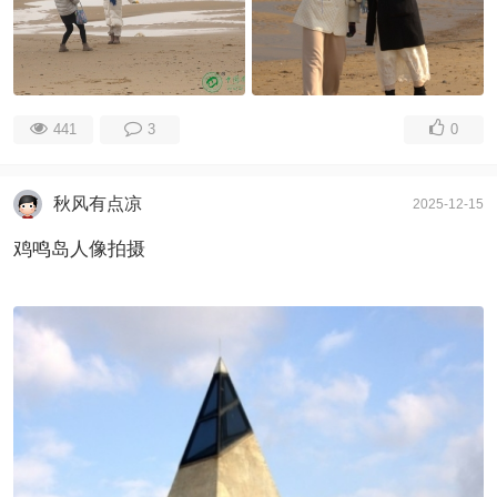
441
3
0
秋风有点凉
2025-12-15
鸡鸣岛人像拍摄