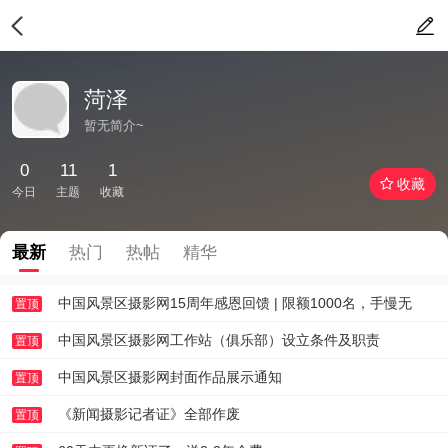
菏泽
暂无简介~
0
11
1
收藏
今日
主题
收藏
最新
热门
热帖
精华
中国风景区摄影网15周年感恩回馈 | 限额1000名，手慢无
置顶
中国风景区摄影网工作站（俱乐部）设立条件及职责
置顶
中国风景区摄影网封面作品展示通知
置顶
《新闻摄影记者证》全部作废
置顶