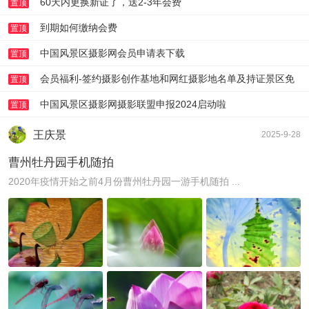
60天内更换新证了，送2-3年会费
置顶
到期如何缴纳会费
置顶
中国风景区摄影网会员申请表下载
置顶
会员福利-签约摄影创作基地和网红摄影地名单及持证景区免
置顶
门票体验帖-请文后登记
中国风景区摄影网摄影联盟申报2024启动啦
置顶
王庆景
2025-9-28
曹州牡丹园手机随拍
2020年疫情开始之前4月份曹州牡丹园一游手机随拍 ...