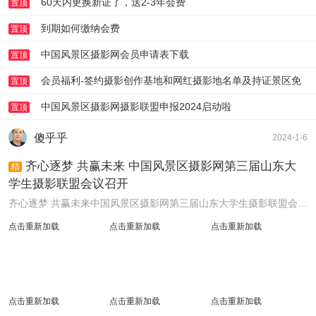
60天内更换新证了，送2-3年会费
置顶
到期如何缴纳会费
置顶
中国风景区摄影网会员申请表下载
置顶
会员福利-签约摄影创作基地和网红摄影地名单及持证景区免
置顶
门票体验帖-请文后登记
中国风景区摄影网摄影联盟申报2024启动啦
置顶
傻乎乎
2024-1-6
齐心逐梦 共赢未来 中国风景区摄影网第三届山东大
精
学生摄影联盟会议召开
齐心逐梦 共赢未来中国风景区摄影网第三届山东大学生摄影联盟会议召开 2024年1月5号上午，中国风景区摄影网第三届山东大学生摄影联盟主席团一次全体会议，通过 ...
点击重新加载
点击重新加载
点击重新加载
点击重新加载
点击重新加载
点击重新加载