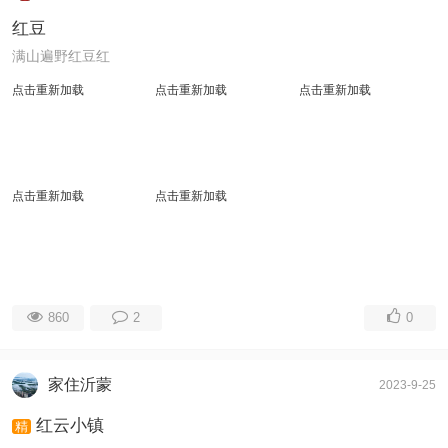
红豆
满山遍野红豆红
点击重新加载
点击重新加载
点击重新加载
点击重新加载
点击重新加载
860
2
0
家住沂蒙
2023-9-25
红云小镇
精