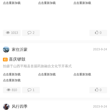
点击重新加载
点击重新加载
点击重新加载
1013
2
0
家住沂蒙
2023-9-24
喜庆锣鼓
精
拍摄于山西平顺县首届药旅融合文化节开幕式
点击重新加载
点击重新加载
点击重新加载
点击重新加载
810
1
0
风行四季
2023-9-24