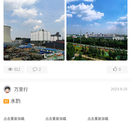
812
2
0
万里行
2023-9-25
水韵
精
点击重新加载
点击重新加载
点击重新加载