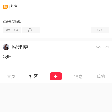
伏虎
精
点击重新加载
1004
1
0
风行四季
2023-9-24
秋叶
首页
社区
消息
我的
821
2
0
风行四季
2023-9-24
夏日