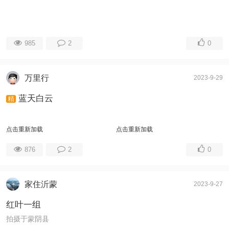
985
2
0
万里行
2023-9-29
蓝天白云
精
点击重新加载
点击重新加载
876
2
0
家住沂蒙
2023-9-27
红叶一组
拍摄于蒙阴县